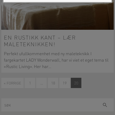
EN RUSTIKK KANT – LÆR
MALETEKNIKKEN!
Perfekt ufullkommenhet med ny maleteknikk I
fargekartet LADY Wonderwall, har vi viet et eget tema til
«Rustic Living». Her har…
« FORRIGE
1
…
18
19
20
Søk
Søk