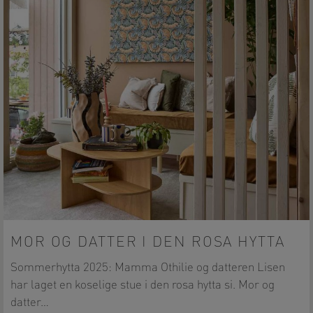
MOR OG DATTER I DEN ROSA HYTTA
Sommerhytta 2025: Mamma Othilie og datteren Lisen
har laget en koselige stue i den rosa hytta si. Mor og
datter…