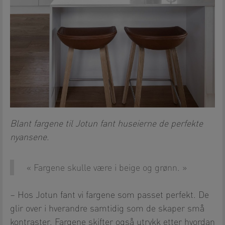
Blant fargene til Jotun fant huseierne de perfekte
nyansene.
Fargene skulle være i beige og grønn.
– Hos Jotun fant vi fargene som passet perfekt. De
glir over i hverandre samtidig som de skaper små
kontraster. Fargene skifter også utrykk etter hvordan