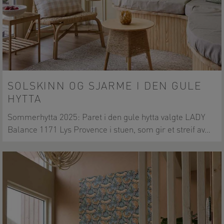
SOLSKINN OG SJARME I DEN GULE
HYTTA
Sommerhytta 2025: Paret i den gule hytta valgte LADY
Balance 1171 Lys Provence i stuen, som gir et streif av…