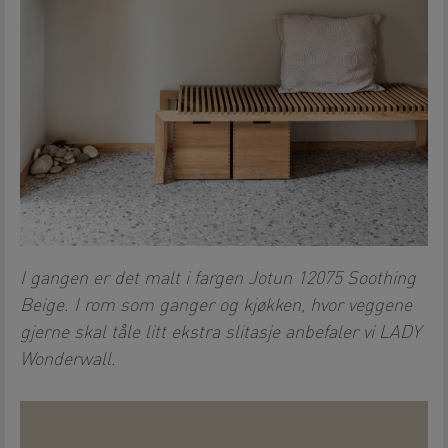
I gangen er det malt i fargen Jotun 12075 Soothing
Beige. I rom som ganger og kjøkken, hvor veggene
gjerne skal tåle litt ekstra slitasje anbefaler vi LADY
Wonderwall.