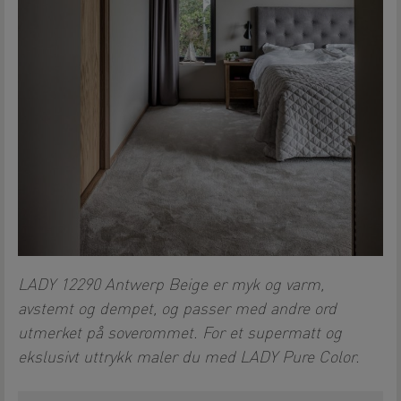
LADY 12290 Antwerp Beige er myk og varm,
avstemt og dempet, og passer med andre ord
utmerket på soverommet. For et supermatt og
ekslusivt uttrykk maler du med LADY Pure Color.