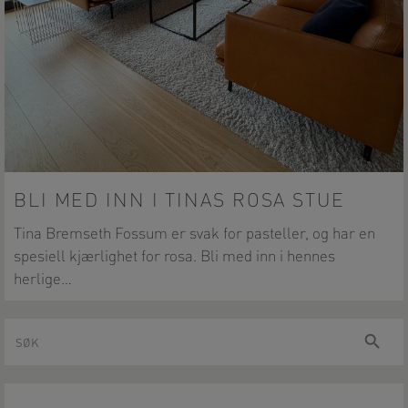
BLI MED INN I TINAS ROSA STUE
Tina Bremseth Fossum er svak for pasteller, og har en
spesiell kjærlighet for rosa. Bli med inn i hennes
herlige…
Søk
Søk