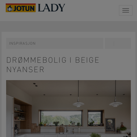
Togg
navig
INSPIRASJON
Share
Pin
on
on
Facebook
Pinterest
DRØMMEBOLIG I BEIGE
NYANSER