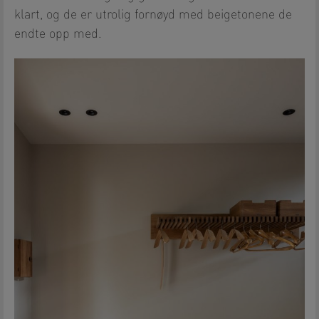
klart, og de er utrolig fornøyd med beigetonene de
endte opp med.