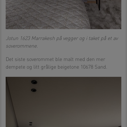
Jotun 1623 Marrakesh på vegger og i taket på et av
soverommene.
Det siste soverommet ble malt med den mer
dempete og litt grålige beigetone 10678 Sand.