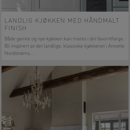
LANDLIG KJØKKEN MED HÅNDMALT
FINISH
Både gamle og nye kjøkken kan males i din favorittfarge.
Bli inspirert av det landlige, klassiske kjøkkenet i Annette
Nordstrøms…