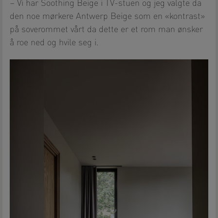
– Vi har Soothing Beige i TV-stuen og jeg valgte da
den noe mørkere Antwerp Beige som en «kontrast»
på soverommet vårt da dette er et rom man ønsker
å roe ned og hvile seg i.