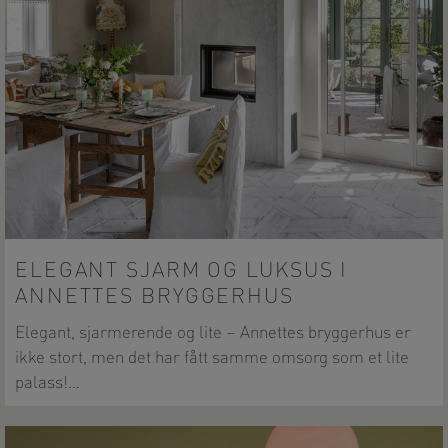
ELEGANT SJARM OG LUKSUS I
ANNETTES BRYGGERHUS
Elegant, sjarmerende og lite – Annettes bryggerhus er
ikke stort, men det har fått samme omsorg som et lite
palass!…