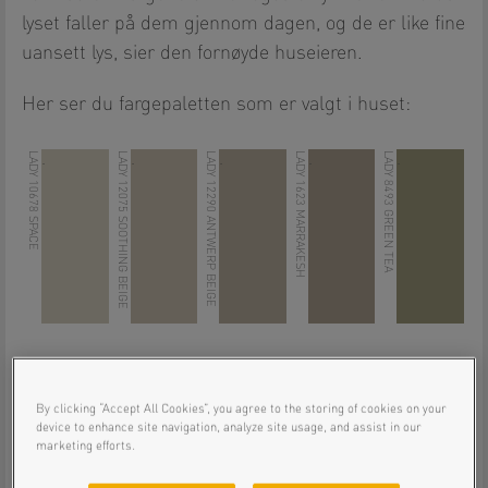
lyset faller på dem gjennom dagen, og de er like fine
uansett lys, sier den fornøyde huseieren.
Her ser du fargepaletten som er valgt i huset:
LADY 10678 SPACE
LADY 12075 SOOTHING BEIGE
LADY 12290 ANTWERP BEIGE
LADY 1623 MARRAKESH
LADY 8493 GREEN TEA
.
.
.
.
.
By clicking “Accept All Cookies”, you agree to the storing of cookies on your
device to enhance site navigation, analyze site usage, and assist in our
marketing efforts.