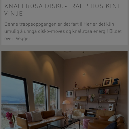
KNALLROSA DISKO-TRAPP HOS KINE
VINJE
Denne trappeoppgangen er det fart i! Her er det klin
umulig å unngå disko-moves og knallrosa energi! Bildet
over: Vegger…