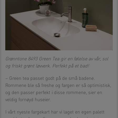
Grønntone 8493 Green Tea gir en følelse av vår, sol
og friskt grønt løvverk. Perfekt på et bad!
– Green tea passet godt på de små badene.
Rommene ble så freshe og fargen er så optimistisk,
og den passer perfekt i disse rommene, sier en
veldig fornøyd huseier.
I vårt nyeste fargekart har vi laget en egen palett