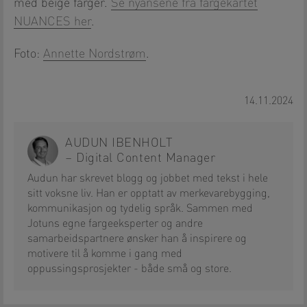
med beige farger.
Se nyansene fra fargekartet
NUANCES her
.
Foto:
Annette Nordstrøm
.
14.11.2024
AUDUN IBENHOLT
– Digital Content Manager
Audun har skrevet blogg og jobbet med tekst i hele
sitt voksne liv. Han er opptatt av merkevarebygging,
kommunikasjon og tydelig språk. Sammen med
Jotuns egne fargeeksperter og andre
samarbeidspartnere ønsker han å inspirere og
motivere til å komme i gang med
oppussingsprosjekter - både små og store.