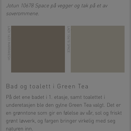
Jotun 10678 Space på vegger og tak på et av
soverommene.
LADY 1623 MARRAKESH
LADY 10678 SPACE
.
.
Bad og toalett i Green Tea
På det ene badet i 1. etasje, samt toalettet i
underetasjen ble den gylne Green Tea valgt. Det er
en grønntone som gir en følelse av vår, sol og friskt
grønt løvverk, og fargen bringer virkelig med seg
naturen inn.