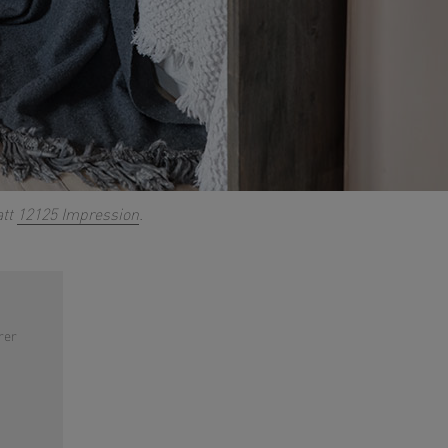
att
12125 Impression
.
rer