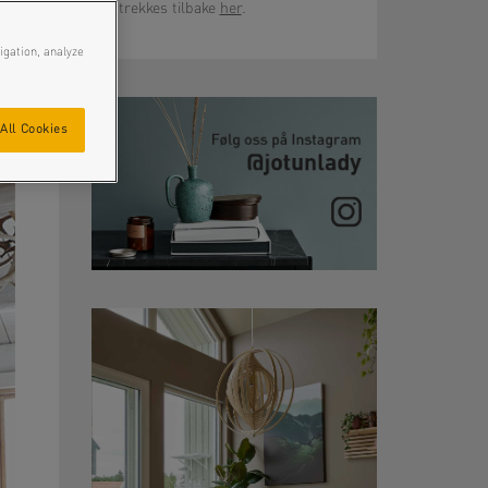
trekkes tilbake
her
.
igation, analyze
All Cookies