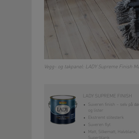
Vegg- og takpanel: LADY Supreme Finish M
LADY SUPREME FINISH
Suveren finish – selv på dø
og lister
Ekstremt slitesterk
Suveren flyt
Matt, Silkematt, Halvblank,
Superblank