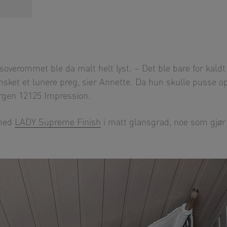
 soverommet ble da malt helt lyst. – Det ble bare for kaldt
nsket et lunere preg, sier Annette. Da hun skulle pusse o
fargen 12125 Impression.
 med
LADY Supreme Finish
i matt glansgrad, noe som gjør