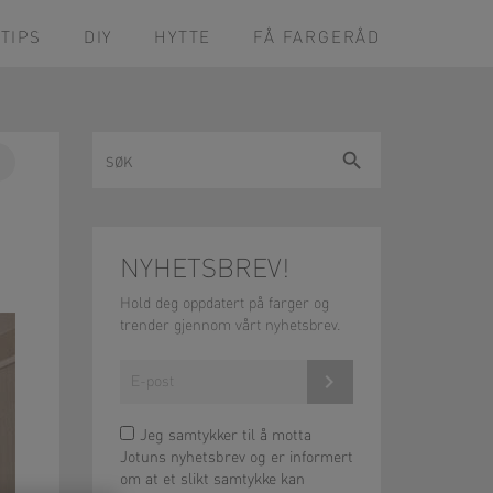
TIPS
DIY
HYTTE
FÅ FARGERÅD
Søk
Søk
Pin
on
ok
Pinterest
NYHETSBREV!
Hold deg oppdatert på farger og
trender gjennom vårt nyhetsbrev.
Meld på!
Jeg samtykker til å motta
Jotuns nyhetsbrev og er informert
om at et slikt samtykke kan