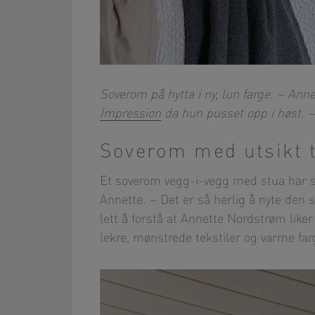
Soverom på hytta i ny, lun farge. – An
Impression
da hun pusset opp i høst. 
Soverom med utsikt t
Et soverom vegg-i-vegg med stua har si
Annette. – Det er så herlig å nyte den 
lett å forstå at Annette Nordstrøm like
lekre, mønstrede tekstiler og varme f