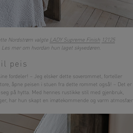
nette Nordstrøm valgte
LADY Supreme Finish
12125
– Les mer om hvordan hun laget skyvedøren.
il peis
ne fordeler! – Jeg elsker dette soverommet, forteller
store, åpne peisen i stuen fra dette rommet også! – Det er
r seg på hytta. Med hennes rustikke stil med gjenbruk,
arger, har hun skapt en imøtekommende og varm atmosfær