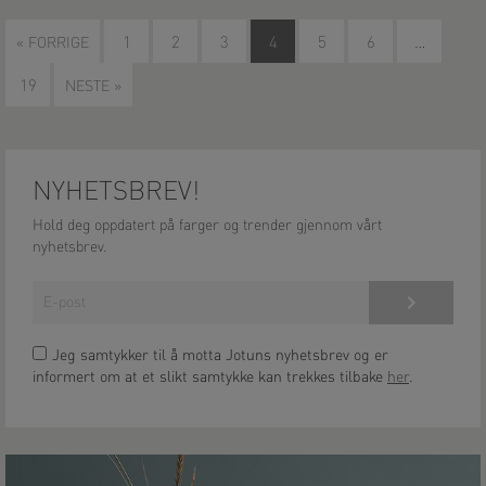
« FORRIGE
1
2
3
4
5
6
…
19
NESTE »
NYHETSBREV!
Hold deg oppdatert på farger og trender gjennom vårt
nyhetsbrev.
Meld på!
Jeg samtykker til å motta Jotuns nyhetsbrev og er
informert om at et slikt samtykke kan trekkes tilbake
her
.