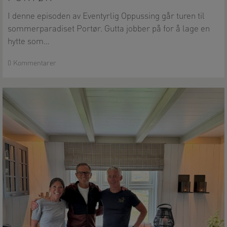
Portør
I denne episoden av Eventyrlig Oppussing går turen til
sommerparadiset Portør. Gutta jobber på for å lage en
hytte som…
0 Kommentarer