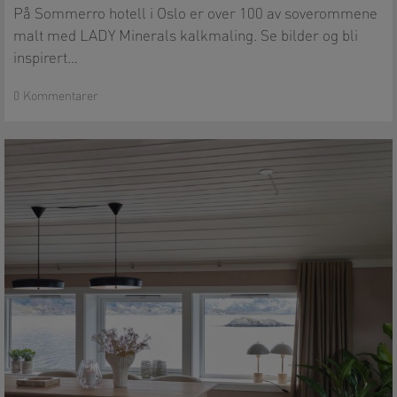
soverom
På Sommerro hotell i Oslo er over 100 av soverommene
hjemme
malt med LADY Minerals kalkmaling. Se bilder og bli
inspirert…
0 Kommentarer