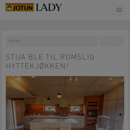
Togg
navig
HYTTE
Share
Pin
on
on
Facebook
Pinterest
STUA BLE TIL ROMSLIG
HYTTEKJØKKEN!