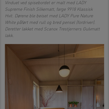
Vinduet ved spisebordet er malt med LADY
Supreme Finish Silkematt, farge 9918 Klassisk
Hvit. Dørene ble beiset med LADY Pure Nature
White påført med rull og bred pensel (fordriver).
Deretter lakket med Scanox Trestjerners Gulvmatt
lakk.