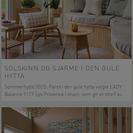
SOLSKINN OG SJARME I DEN GULE
HYTTA
Sommerhytta 2025: Paret i den gule hytta valgte LADY
Balance 1171 Lys Provence i stuen, som gir et streif av…