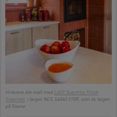
Vinduene ble malt med
LADY Supreme Finish
Silkematt
, i fargen NCS S4040-Y70R, som lik fargen
på flisene.