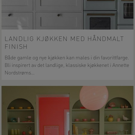
LANDLIG KJØKKEN MED HÅNDMALT
FINISH
Både gamle og nye kjøkken kan males i din favorittfarge.
Bli inspirert av det landlige, klassiske kjøkkenet i Annette
Nordstrøms…