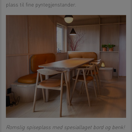
plass til fine pyntegjenstander.
Romslig spiseplass med spesiallaget bord og benk!