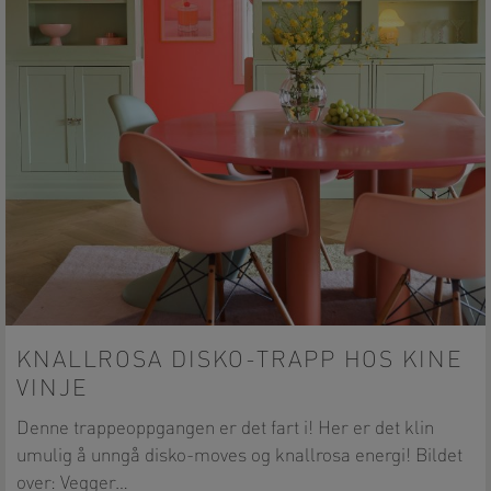
KNALLROSA DISKO-TRAPP HOS KINE
VINJE
Denne trappeoppgangen er det fart i! Her er det klin
umulig å unngå disko-moves og knallrosa energi! Bildet
over: Vegger…