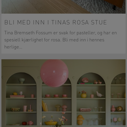
BLI MED INN I TINAS ROSA STUE
Tina Bremseth Fossum er svak for pasteller, og har en
spesiell kjærlighet for rosa. Bli med inn i hennes
herlige…