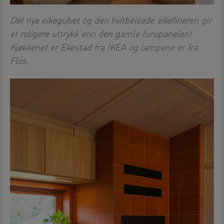
Det nye eikegulvet og den hvitbeisede eikefineren gir
et roligere uttrykk enn den gamle furupanelen!
Kjøkkenet er Ekestad fra IKEA og lampene er fra
Flos.