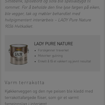
Sittebenk, spisebord og sofa ble spesialbygd til
rommet. For å beholde den fine lyse fargen på eiken,
ble vegger, tak og møbler behandlet med
hvitpigmentert interiørbeis – LADY Pure Nature
9036 Hvitkalket.
LADY PURE NATURE
Forskjønner treverket
Motvirker gulning
Enkelt å få et vakkert og jevnt resultat
Varm terrakotta
Kjøkkenveggen og den nye peisen ble kledd med
terrakottafargede fliser, som gir et varmt
fargeinnslag i interiøret.