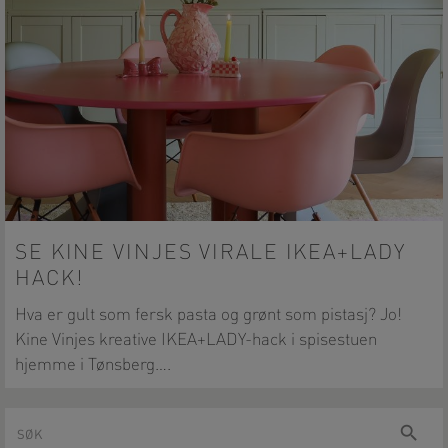
SE KINE VINJES VIRALE IKEA+LADY
HACK!
Hva er gult som fersk pasta og grønt som pistasj? Jo!
Kine Vinjes kreative IKEA+LADY-hack i spisestuen
hjemme i Tønsberg….
Søk
Søk