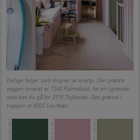
Deilige farger som bugner av energi. Den grønne
veggen innerst er 7340 Palmebald, for en lignende
rosa kan du gå for 3115 Tryllestøv. Den grønne i
trappen er 8302 Laurbær.
LADY 7340 PALMEBLAD
LADY 3115 TRYLLESTØV
LADY 8302 LAURBÆR
.
.
.