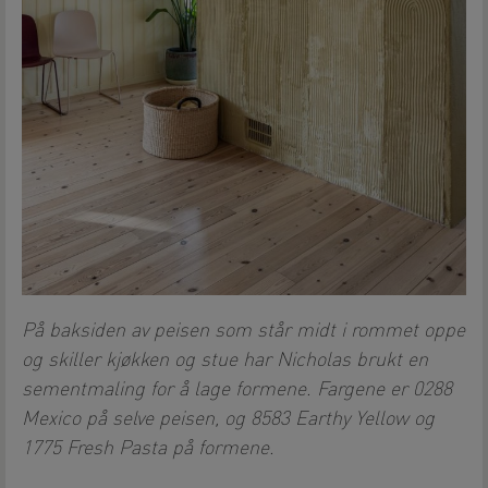
På baksiden av peisen som står midt i rommet oppe
og skiller kjøkken og stue har Nicholas brukt en
sementmaling for å lage formene. Fargene er 0288
Mexico på selve peisen, og 8583 Earthy Yellow og
1775 Fresh Pasta på formene.