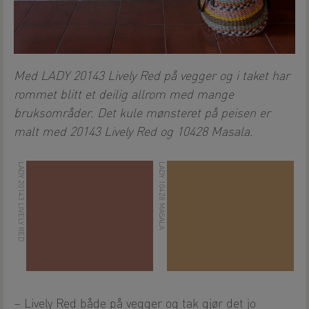
Med LADY 20143 Lively Red på vegger og i taket har
rommet blitt et deilig allrom med mange
bruksområder. Det kule mønsteret på peisen er
malt med 20143 Lively Red og 10428 Masala.
LADY 20143 LIVELY RED
LADY 10428 MASALA
.
.
– Lively Red både på vegger og tak gjør det jo