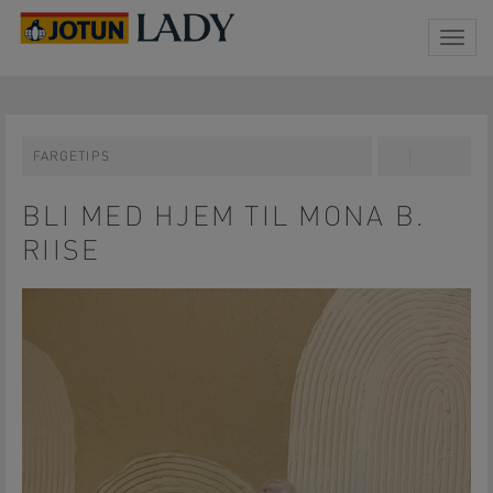
Togg
navig
FARGETIPS
Share
Pin
on
on
Facebook
Pinterest
BLI MED HJEM TIL MONA B.
RIISE