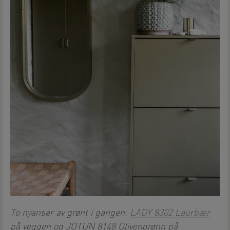
To nyanser av grønt i gangen.
LADY 8302 Laurbær
på veggen og JOTUN 8148 Olivengrønn på