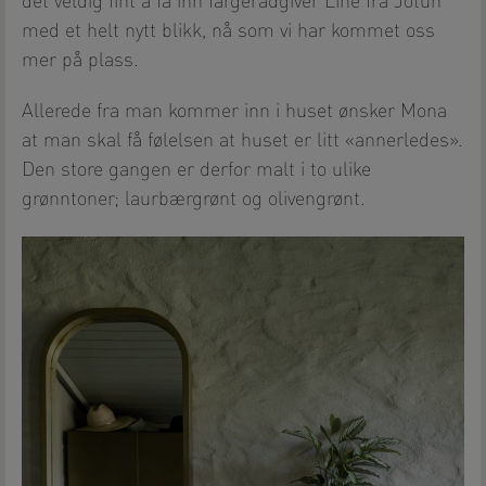
det veldig fint å få inn fargerådgiver Line fra Jotun
med et helt nytt blikk, nå som vi har kommet oss
mer på plass.
Allerede fra man kommer inn i huset ønsker Mona
at man skal få følelsen at huset er litt «annerledes».
Den store gangen er derfor malt i to ulike
grønntoner; laurbærgrønt og olivengrønt.