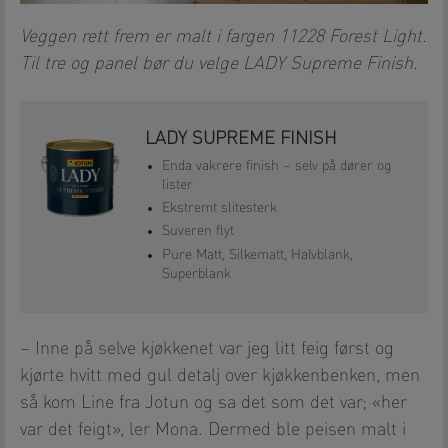
Veggen rett frem er malt i fargen 11228 Forest Light.
Til tre og panel bør du velge LADY Supreme Finish.
LADY SUPREME FINISH
Enda vakrere finish – selv på dører og
lister
Ekstremt slitesterk
Suveren flyt
Pure Matt, Silkematt, Halvblank,
Superblank
– Inne på selve kjøkkenet var jeg litt feig først og
kjørte hvitt med gul detalj over kjøkkenbenken, men
så kom Line fra Jotun og sa det som det var; «her
var det feigt», ler Mona. Dermed ble peisen malt i