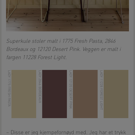
Superkule stoler malt i 1775 Fresh Pasta, 2846
Bordeaux og 12120 Desert Pink. Veggen er malt i
fargen 11228 Forest Light.
LADY 1775 FRESH PASTA
LADY 2846 BORDEAUX
LADY 12120 DESERT PINK
LADY 11228 FOREST LIGHT
.
.
.
.
– Disse er jeg kjempefornøyd med. Jeg har et trykk