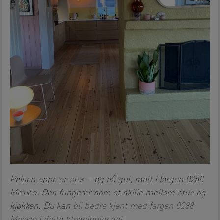
Peisen oppe er stor – og nå gul, malt i fargen 0288
Mexico. Den fungerer som et skille mellom stue og
kjøkken. Du kan
bli bedre kjent med fargen 0288
Mexico i dette blogginnlegget
.