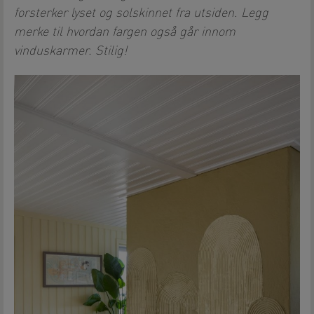
forsterker lyset og solskinnet fra utsiden. Legg
merke til hvordan fargen også går innom
vinduskarmer. Stilig!