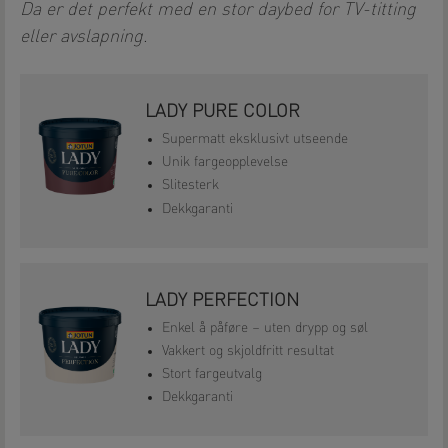
Da er det perfekt med en stor daybed for TV-titting
eller avslapning.
LADY PURE COLOR
Supermatt eksklusivt utseende
Unik fargeopplevelse
Slitesterk
Dekkgaranti
LADY PERFECTION
Enkel å påføre – uten drypp og søl
Vakkert og skjoldfritt resultat
Stort fargeutvalg
Dekkgaranti