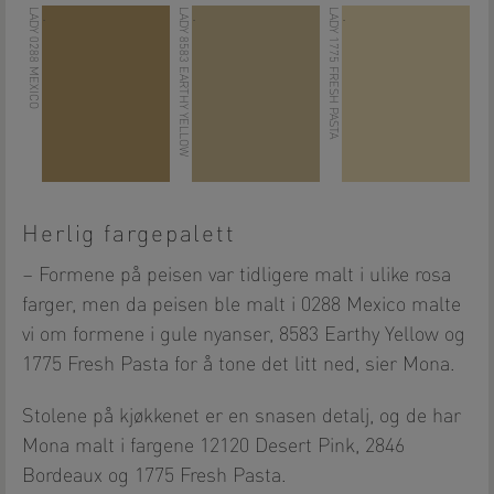
LADY 0288 MEXICO
LADY 8583 EARTHY YELLOW
LADY 1775 FRESH PASTA
.
.
.
Herlig fargepalett
– Formene på peisen var tidligere malt i ulike rosa
farger, men da peisen ble malt i 0288 Mexico malte
vi om formene i gule nyanser, 8583 Earthy Yellow og
1775 Fresh Pasta for å tone det litt ned, sier Mona.
Stolene på kjøkkenet er en snasen detalj, og de har
Mona malt i fargene 12120 Desert Pink, 2846
Bordeaux og 1775 Fresh Pasta.