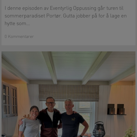
Portør
I denne episoden av Eventyrlig Oppussing går turen til
sommerparadiset Portør. Gutta jobber på for å lage en
hytte som…
0 Kommentarer