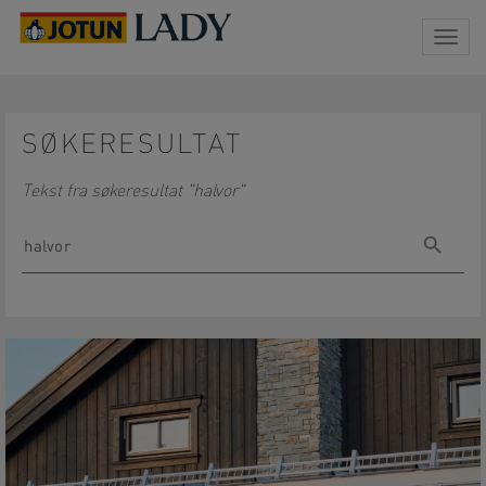
Togg
navig
SØKERESULTAT
Tekst fra søkeresultat "halvor"
Søk
Søk