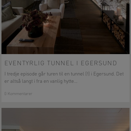
Eventyrlig
tunnel
EVENTYRLIG TUNNEL I EGERSUND
i
I tredje episode går turen til en tunnel (!) i Egersund. Det
Egersund
er altså langt i fra en vanlig hytte…
0 Kommentarer