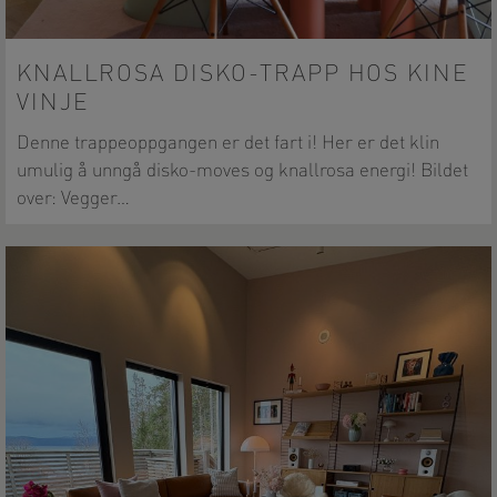
KNALLROSA DISKO-TRAPP HOS KINE
VINJE
Denne trappeoppgangen er det fart i! Her er det klin
umulig å unngå disko-moves og knallrosa energi! Bildet
over: Vegger…