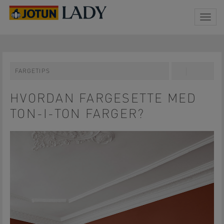
Togg
navig
FARGETIPS
Share
Pin
on
on
Facebook
Pinterest
HVORDAN FARGESETTE MED
TON-I-TON FARGER?