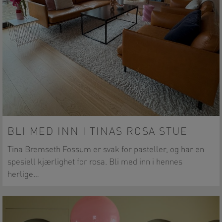
BLI MED INN I TINAS ROSA STUE
Tina Bremseth Fossum er svak for pasteller, og har en
spesiell kjærlighet for rosa. Bli med inn i hennes
herlige…