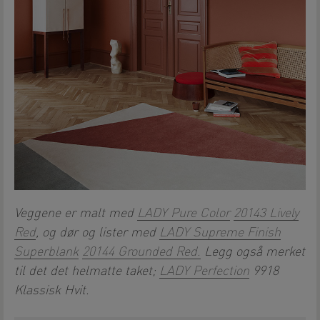
Veggene er malt med
LADY Pure Color
20143 Lively
Red
, og dør og lister med
LADY Supreme Finish
Superblank
20144 Grounded Red.
Legg også merket
til det det helmatte taket;
LADY Perfection
9918
Klassisk Hvit.