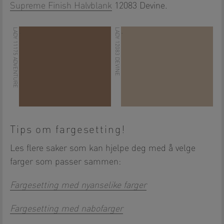
Supreme Finish Halvblank
12083 Devine.
LADY 11175 ADVENTURE
LADY 12083 DEVINE
.
.
Tips om fargesetting!
Les flere saker som kan hjelpe deg med å velge
farger som passer sammen:
Fargesetting med nyanselike farger
Fargesetting med nabofarger