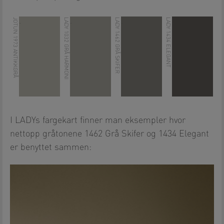
JOTUN 1973 ANTIKKGRÅ
LADY 1032 GRÅ HARMONI
LADY 1462 GRÅ SKIFER
LADY 1434 ELEGANT
.
.
.
.
I LADYs fargekart finner man eksempler hvor
nettopp gråtonene 1462 Grå Skifer og 1434 Elegant
er benyttet sammen: