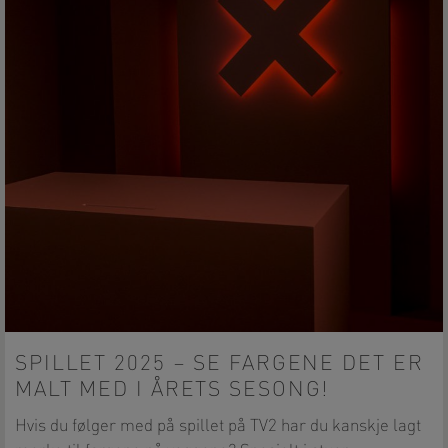
SPILLET 2025 – SE FARGENE DET ER
MALT MED I ÅRETS SESONG!
Hvis du følger med på spillet på TV2 har du kanskje lagt