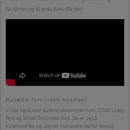
Se filmen og få enda flere råd her!
Kulørte ton-i-ton nyanser
Vi har også mer kulørte eksempler som 20143 Lively
Red og 20144 Grounded Red. De er også
kulørtonelike og utfyller hverandre derfor utrolig