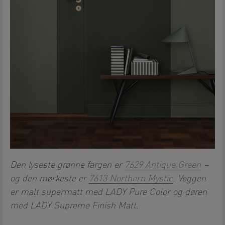
Den lyseste grønne fargen er
7629 Antique Green
–
og den mørkeste er
7613 Northern Mystic
. Veggen
er malt supermatt med LADY Pure Color og døren
med LADY Supreme Finish Matt.