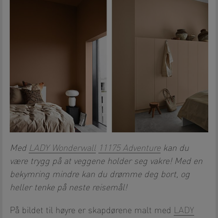
Med
LADY Wonderwall
11175 Adventure
kan du
være trygg på at veggene holder seg vakre! Med en
bekymring mindre kan du drømme deg bort, og
heller tenke på neste reisemål!
På bildet til høyre er skapdørene malt med
LADY