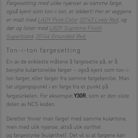
Fargesetting med ulike nyanser av samme farge,
også kjent som ton-i-ton, er lekkert! Her er veggene
er malt med
LADY Pure Color
20143 Lively Red
, og
dør og lister med
LADY Supreme Finish
Superblank
20144 Grounded Red.
Ton-i-ton fargesetting
En av de enkleste måtene å fargesette på, er å
benytte kulørtonelike farger – også kjent som ton-i-
ton farger, eller farger fra samme fargefamilie. Man
tar utgangspunkt i en farge fra et punkt på
Y30R
fargesirkelen. For eksempel
, som er den siste
delen av NCS koden.
Deretter finner man farger med samme kulørtone,
men med ulik nyanse, altså ulik sorthet
og fargestyrke (kulørthet). Det vil si at fargene kan