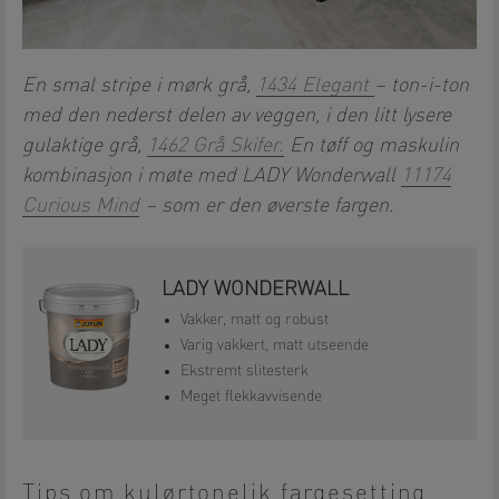
En smal stripe i mørk grå,
1434 Elegant
– ton-i-ton
med den nederst delen av veggen, i den litt lysere
gulaktige grå,
1462 Grå Skifer.
En tøff og maskulin
kombinasjon i møte med LADY Wonderwall
11174
Curious Mind
– som er den øverste fargen.
LADY WONDERWALL
Vakker, matt og robust
Varig vakkert, matt utseende
Ekstremt slitesterk
Meget flekkavvisende
Tips om kulørtonelik fargesetting