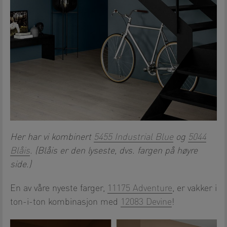
Her har vi kombinert
5455 Industrial Blue
og
5044
Blåis
. (Blåis er den lyseste, dvs. fargen på høyre
side.)
En av våre nyeste farger,
11175 Adventure
, er vakker i
ton-i-ton kombinasjon med
12083 Devine
!