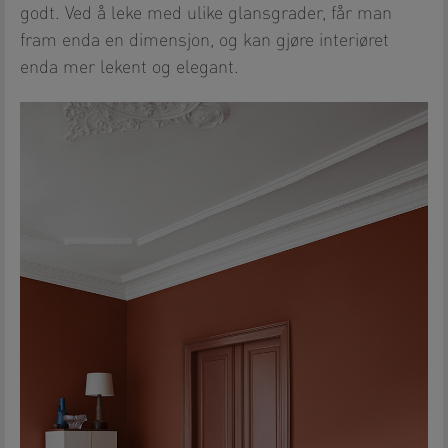
godt. Ved å leke med ulike glansgrader, får man
fram enda en dimensjon, og kan gjøre interiøret
enda mer lekent og elegant.