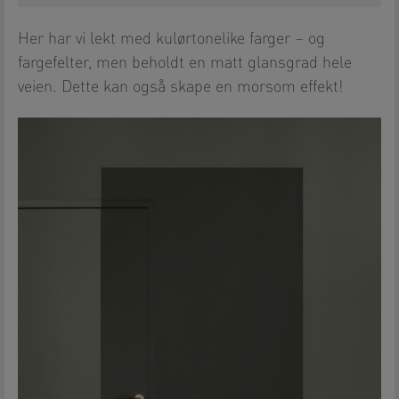
Her har vi lekt med kulørtonelike farger – og
fargefelter, men beholdt en matt glansgrad hele
veien. Dette kan også skape en morsom effekt!