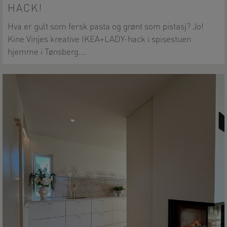
HACK!
Hva er gult som fersk pasta og grønt som pistasj? Jo!
Kine Vinjes kreative IKEA+LADY-hack i spisestuen
hjemme i Tønsberg….