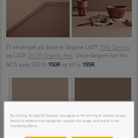
Et eksempel på dette er fargene LADY
2024 Senses
og LADY
20120 Organic Red
. Disse fargene har hhv.
Y50R
Y55R
NCS kode S3010-
og 4914-
,
LADY 2024 SENSES
LADY 20120 ORGANIC RED
.
.
By clicking “Accept All Cookies”, you agree to the storing of cookies on your
device to enhance site navigation, analyze site usage, and assist in our
marketing efforts.