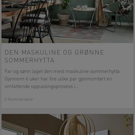
Den
maskuline
DEN MASKULINE OG GRØNNE
og
SOMMERHYTTA
grønne
sommerhytta
Far og sønn laget den mest maskuline sommerhytta.
Gjennom ti uker har fire ulike par gjennomført en
omfattende oppussingsprosess i…
0 Kommentarer