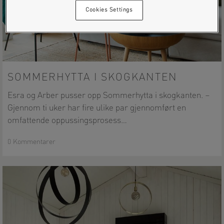
Cookies Settings
Sommerhytta
i
SOMMERHYTTA I SKOGKANTEN
skogkanten
Esra og Arber pusser opp Sommerhytta i skogkanten. –
Gjennom ti uker har fire ulike par gjennomført en
omfattende oppussingsprosess…
0 Kommentarer