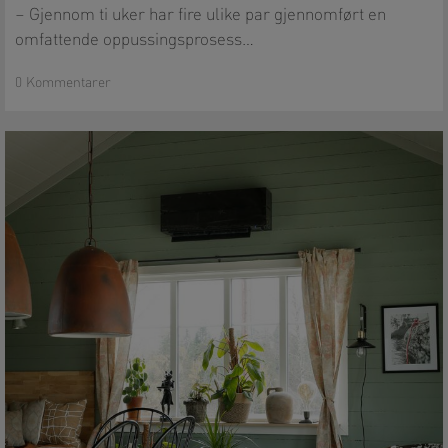
– Gjennom ti uker har fire ulike par gjennomført en
omfattende oppussingsprosess…
0 Kommentarer