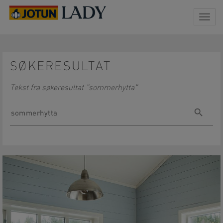
Togg
navig
SØKERESULTAT
Tekst fra søkeresultat "sommerhytta"
Søk
Søk