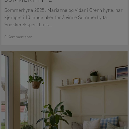
SOMMERHYTTE
frodige
sommerhytte
Sommerhytta 2025: Marianne og Vidar i Grønn hytte, har
kjempet i 10 lange uker for å vinne Sommerhytta.
Snekkerekspert Lars…
0 Kommentarer