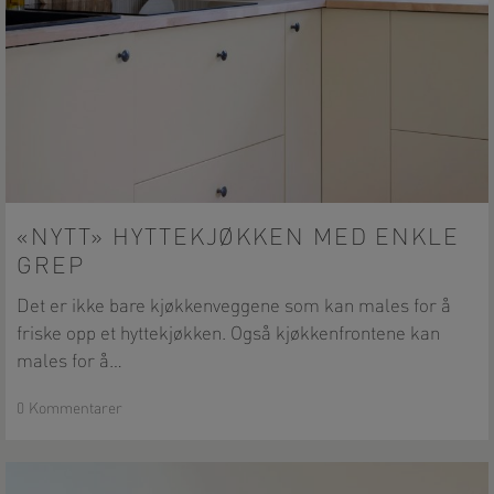
«Nytt»
hyttekjøkken
«NYTT» HYTTEKJØKKEN MED ENKLE
med
GREP
enkle
grep
Det er ikke bare kjøkkenveggene som kan males for å
friske opp et hyttekjøkken. Også kjøkkenfrontene kan
males for å…
0 Kommentarer