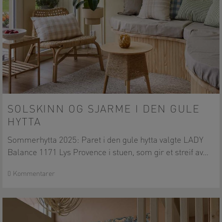
Solskinn
og
SOLSKINN OG SJARME I DEN GULE
sjarme
HYTTA
i
den
Sommerhytta 2025: Paret i den gule hytta valgte LADY
gule
Balance 1171 Lys Provence i stuen, som gir et streif av…
hytta
0 Kommentarer