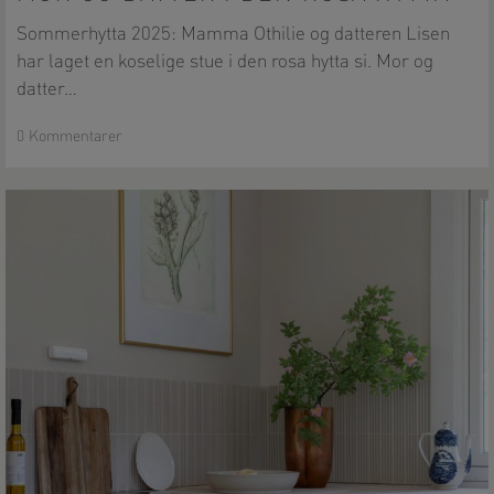
datter
Sommerhytta 2025: Mamma Othilie og datteren Lisen
i
den
har laget en koselige stue i den rosa hytta si. Mor og
rosa
datter…
hytta
0 Kommentarer