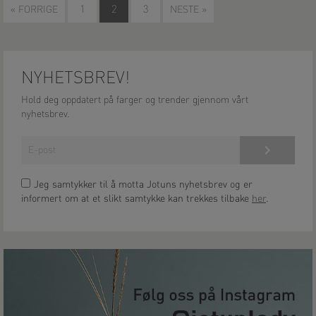
« FORRIGE
1
2
3
NESTE »
NYHETSBREV!
Hold deg oppdatert på farger og trender gjennom vårt
nyhetsbrev.
Meld på!
Jeg samtykker til å motta Jotuns nyhetsbrev og er
informert om at et slikt samtykke kan trekkes tilbake
her
.