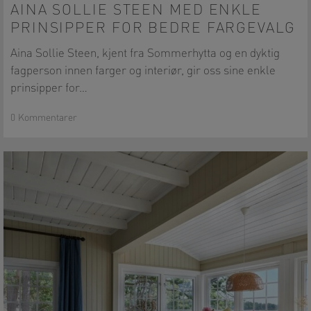
Sollie
AINA SOLLIE STEEN MED ENKLE
Steen
PRINSIPPER FOR BEDRE FARGEVALG
med
enkle
Aina Sollie Steen, kjent fra Sommerhytta og en dyktig
prinsipper
fagperson innen farger og interiør, gir oss sine enkle
for
prinsipper for…
bedre
fargevalg
0 Kommentarer